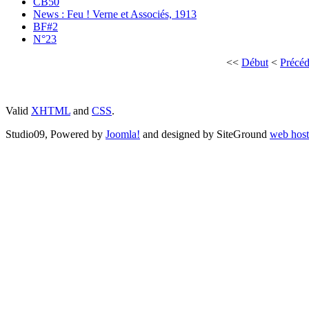
CB50
News : Feu ! Verne et Associés, 1913
BF#2
N°23
<<
Début
<
Précéd
Valid
XHTML
and
CSS
.
Studio09, Powered by
Joomla!
and designed by SiteGround
web host