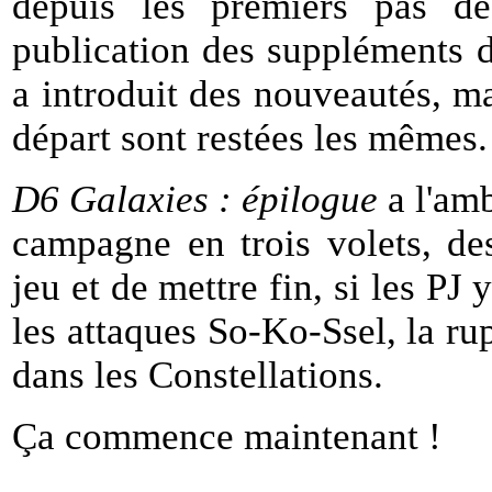
depuis
les
premiers
pas
de
publication
des
suppléments
a
introduit
des
nouveautés,
ma
départ
sont restées
les
mêmes.
D6
Galaxies :
épilogue
a
l'am
campagne
en
trois
volets,
de
jeu
et
de
mettre
fin,
si
les
PJ
les
attaques
So-Ko-Ssel,
la
ru
dans
les
Constellations.
Ça
commence
maintenant !